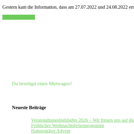
Gestern kam die Information, dass am 27.07.2022 und 24.08.2022 er
„Vorab-
Continue reading
Info
für
Impfbus
Termine
in
Hahnenklee“
Du benötigst einen Mietwagen?
Neueste Beiträge
Veranstaltungshighlights 2026 – Wir freuen uns auf di
Fröhliches Weihnachtsferienprogramm
Hahnenkleer Advent