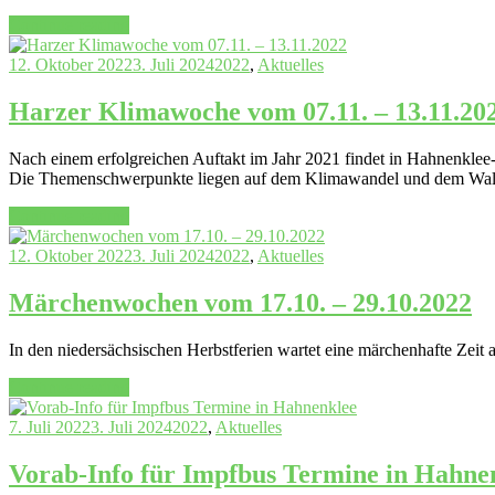
„Die
Continue reading
Brockenbande:
Mit
12. Oktober 2022
3. Juli 2024
2022
,
Aktuelles
der
Familie
Harzer Klimawoche vom 07.11. – 13.11.20
Hahnenklee
und
Nach einem erfolgreichen Auftakt im Jahr 2021 findet in Hahnenkl
den
Die Themenschwerpunkte liegen auf dem Klimawandel und dem Wald
Harz
erkunden“
„Harzer
Continue reading
Klimawoche
vom
12. Oktober 2022
3. Juli 2024
2022
,
Aktuelles
07.11.
–
Märchenwochen vom 17.10. – 29.10.2022
13.11.2022“
In den niedersächsischen Herbstferien wartet eine märchenhafte Zeit 
„Märchenwochen
Continue reading
vom
17.10.
7. Juli 2022
3. Juli 2024
2022
,
Aktuelles
–
29.10.2022“
Vorab-Info für Impfbus Termine in Hahne