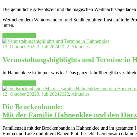
auf
Die gemütliche Adventszeit und die magischen Weihnachtstage lade
Sie“
Wer neben dem Winterwandern und Schlittenfahren Lust auf tolle Prog
unten.
„Fröhlicher
Continue reading
Dezember
in
12. Oktober 2022
3. Juli 2024
2022
,
Aktuelles
Hahnenklee
–
Veranstaltungshighlights und Termine in 
das
Programm“
In Hahnenklee ist immer was los! Das ganze Jahr über gibt es zahlrei
„Veranstaltungshighlights
Continue reading
und
Termine
12. Oktober 2022
3. Juli 2024
2022
,
Aktuelles
in
Hahnenklee“
Die Brockenbande:
Mit der Familie Hahnenklee und den Har
Familienzeit mit der Brockenbande in Hahnenklee und im gesamten H
Emma und Luke und ihrem Raben Piotr besteht. Gemeinsam erkunden 