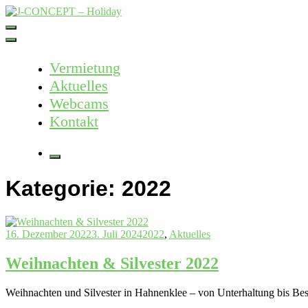
Skip
to
J-CONCEPT – Holiday
Ferienvermietung Harz – Mallorca
content
Vermietung
Aktuelles
Webcams
Kontakt
More
Kategorie:
2022
16. Dezember 2022
3. Juli 2024
2022
,
Aktuelles
Weihnachten & Silvester 2022
Weihnachten und Silvester in Hahnenklee – von Unterhaltung bis Besin