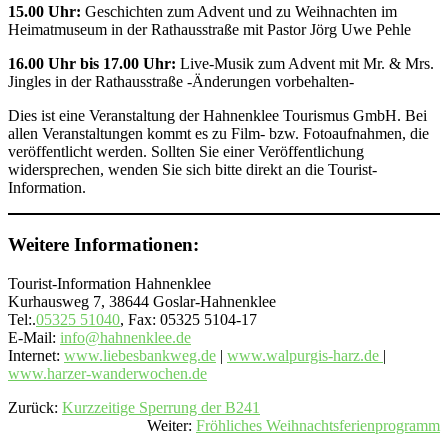
15.00 Uhr:
Geschichten zum Advent und zu Weihnachten im
Heimatmuseum in der Rathausstraße mit Pastor Jörg Uwe Pehle
16.00 Uhr bis 17.00 Uhr:
Live-Musik zum Advent mit Mr. & Mrs.
Jingles in der Rathausstraße -Änderungen vorbehalten-
Dies ist eine Veranstaltung der Hahnenklee Tourismus GmbH. Bei
allen Veranstaltungen kommt es zu Film- bzw. Fotoaufnahmen, die
veröffentlicht werden. Sollten Sie einer Veröffentlichung
widersprechen, wenden Sie sich bitte direkt an die Tourist-
Information.
Weitere Informationen:
Tourist-Information Hahnenklee
Kurhausweg 7, 38644 Goslar-Hahnenklee
Tel:.
05325 51040
, Fax: 05325 5104-17
E-Mail:
info@hahnenklee.de
Internet:
www.liebesbankweg.de
|
www.walpurgis-harz.de
|
www.harzer-wanderwochen.de
Zurück:
Kurzzeitige Sperrung der B241
Weiter:
Fröhliches Weihnachtsferienprogramm