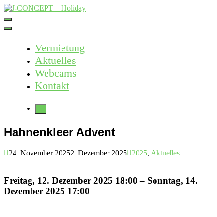
Skip
to
J-CONCEPT – Holiday
Ferienvermietung Harz – Mallorca
content
Vermietung
Aktuelles
Webcams
Kontakt
More
Hahnenkleer Advent
24. November 2025
2. Dezember 2025
2025
,
Aktuelles
Freitag, 12. Dezember 2025 18:00 – Sonntag, 14.
Dezember 2025 17:00