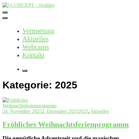
Skip
to
J-CONCEPT – Holiday
Ferienvermietung Harz – Mallorca
content
Vermietung
Aktuelles
Webcams
Kontakt
More
Kategorie:
2025
24. November 2025
2. Dezember 2025
2025
,
Aktuelles
Fröhliches Weihnachtsferienprogramm
Die gemütliche Adventszeit und die magischen