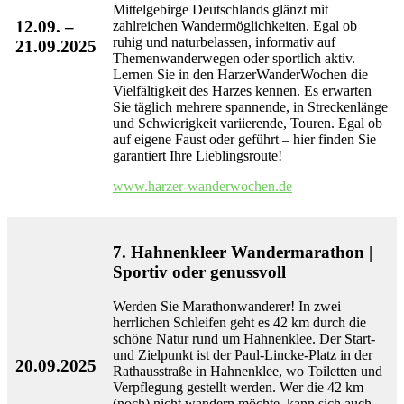
Mittelgebirge Deutschlands glänzt mit
12.09. –
zahlreichen Wandermöglichkeiten. Egal ob
ruhig und naturbelassen, informativ auf
21.09.2025
Themenwanderwegen oder sportlich aktiv.
Lernen Sie in den HarzerWanderWochen die
Vielfältigkeit des Harzes kennen. Es erwarten
Sie täglich mehrere spannende, in Streckenlänge
und Schwierigkeit variierende, Touren. Egal ob
auf eigene Faust oder geführt – hier finden Sie
garantiert Ihre Lieblingsroute!
www.harzer-wanderwochen.de
7. Hahnenkleer Wandermarathon |
Sportiv oder genussvoll
Werden Sie Marathonwanderer! In zwei
herrlichen Schleifen geht es 42 km durch die
schöne Natur rund um Hahnenklee. Der Start-
und Zielpunkt ist der Paul-Lincke-Platz in der
20.09.2025
Rathausstraße in Hahnenklee, wo Toiletten und
Verpflegung gestellt werden. Wer die 42 km
(noch) nicht wandern möchte, kann sich auch