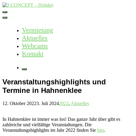
Skip
to
J-CONCEPT – Holiday
Ferienvermietung Harz – Mallorca
content
Vermietung
Aktuelles
Webcams
Kontakt
More
Veranstaltungshighlights und
Termine in Hahnenklee
12. Oktober 2022
3. Juli 2024
2022
,
Aktuelles
In Hahnenklee ist immer was los! Das ganze Jahr über gibt es
zahlreiche und vielfältige Veranstaltungen. Die
Veranstaltungshighlights im Jahr 2022 finden Sie
hier
.