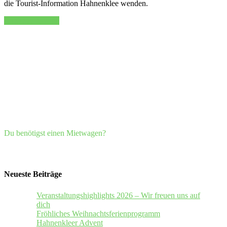
die Tourist-Information Hahnenklee wenden.
„Veranstaltungshighlights
Continue reading
2023
–
Wir
freuen
uns
auf
Sie“
Du benötigst einen Mietwagen?
Neueste Beiträge
Veranstaltungshighlights 2026 – Wir freuen uns auf
dich
Fröhliches Weihnachtsferienprogramm
Hahnenkleer Advent