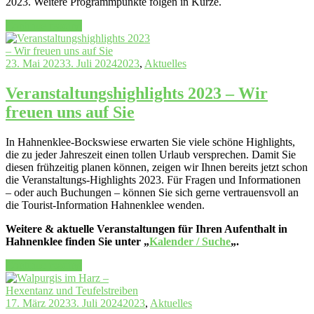
2023. Weitere Programmpunkte folgen in Kürze.
„Harzer
Continue reading
Klimawoche
vom
06.11.
23. Mai 2023
3. Juli 2024
2023
,
Aktuelles
–
12.11.2023“
Veranstaltungshighlights 2023 – Wir
freuen uns auf Sie
In Hahnenklee-Bockswiese erwarten Sie viele schöne Highlights,
die zu jeder Jahreszeit einen tollen Urlaub versprechen. Damit Sie
diesen frühzeitig planen können, zeigen wir Ihnen bereits jetzt schon
die Veranstaltungs-Highlights 2023. Für Fragen und Informationen
– oder auch Buchungen – können Sie sich gerne vertrauensvoll an
die Tourist-Information Hahnenklee wenden.
Weitere & aktuelle Veranstaltungen für Ihren Aufenthalt in
Hahnenklee finden Sie unter „
Kalender / Suche
„.
„Veranstaltungshighlights
Continue reading
2023
–
Wir
17. März 2023
3. Juli 2024
2023
,
Aktuelles