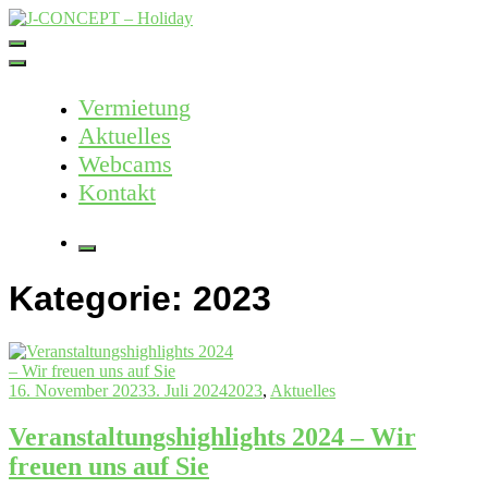
Skip
to
J-CONCEPT – Holiday
Ferienvermietung Harz – Mallorca
content
Vermietung
Aktuelles
Webcams
Kontakt
More
Kategorie:
2023
16. November 2023
3. Juli 2024
2023
,
Aktuelles
Veranstaltungshighlights 2024 – Wir
freuen uns auf Sie