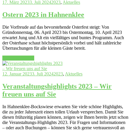
der
17. März 2023
3. Juli 2024
2023
,
Aktuelles
Brockenbande
durch
Ostern 2023 in Hahnenklee
Hahnenklee“
Die Vorfreude auf das bevorstehende Osterfest steigt: Von
Gründonnerstag, 06. April 2023 bis Ostermontag, 10. April 2023
erwartet Jung und Alt ein vielfältiges und buntes Programm. Auch
der Osterhase schaut höchstpersönlich vorbei und hält zahlreiche
Überraschungen für alle kleinen Gäste bereit.
„Ostern
Continue reading
2023
in
Hahnenklee“
12. Januar 2023
3. Juli 2024
2023
,
Aktuelles
Veranstaltungshighlights 2023 – Wir
freuen uns auf Sie
In Hahnenklee-Bockswiese erwarten Sie viele schöne Highlights,
die zu jeder Jahreszeit einen tollen Urlaub versprechen. Damit Sie
diesen frühzeitig planen können, zeigen wir Ihnen bereits jetzt schon
die Veranstaltungs-Highlights 2023. Für Fragen und Informationen
– oder auch Buchungen – können Sie sich gerne vertrauensvoll an