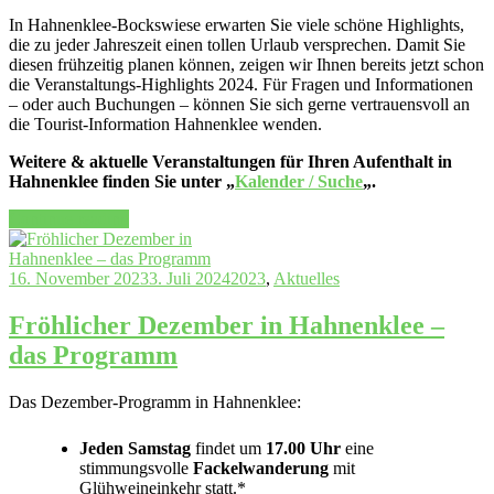
In Hahnenklee-Bockswiese erwarten Sie viele schöne Highlights,
die zu jeder Jahreszeit einen tollen Urlaub versprechen. Damit Sie
diesen frühzeitig planen können, zeigen wir Ihnen bereits jetzt schon
die Veranstaltungs-Highlights 2024. Für Fragen und Informationen
– oder auch Buchungen – können Sie sich gerne vertrauensvoll an
die Tourist-Information Hahnenklee wenden.
Weitere & aktuelle Veranstaltungen für Ihren Aufenthalt in
Hahnenklee finden Sie unter „
Kalender / Suche
„.
„Veranstaltungshighlights
Continue reading
2024
–
Wir
16. November 2023
3. Juli 2024
2023
,
Aktuelles
freuen
uns
Fröhlicher Dezember in Hahnenklee –
auf
das Programm
Sie“
Das Dezember-Programm in Hahnenklee:
Jeden Samstag
findet um
17.00 Uhr
eine
stimmungsvolle
Fackelwanderung
mit
Glühweineinkehr statt.*