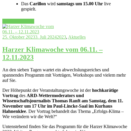
Das
Carillon
wird
samstags um 15.00 Uhr
live
gespielt.
„Fröhlicher
Continue reading
Dezember
in
Hahnenklee
25. Oktober 2023
3. Juli 2024
2023
,
Aktuelles
–
das
Harzer Klimawoche vom 06.11. –
Programm“
12.11.2023
An den sieben Tagen wartet ein abwechslungsreiches und
spannendes Programm mit Vorträgen, Workshops und vielem mehr
auf Sie.
Der Höhepunkt der Veranstaltungswoche ist der
hochkarätige
Vortrag
des
ARD-Wettermoderators und
Wissenschaftsjournalists Thomas Ranft am Samstag, dem 11.
November um 17 Uhr im Paul-Lincke-Saal im Kurhaus
Hahnenklee
. Der Vortrag behandelt das Thema „Erfolgs-Klima –
Wie verändern wir die Welt?“
Untenstehend finden Sie das Programm für die Harzer Klimawoche