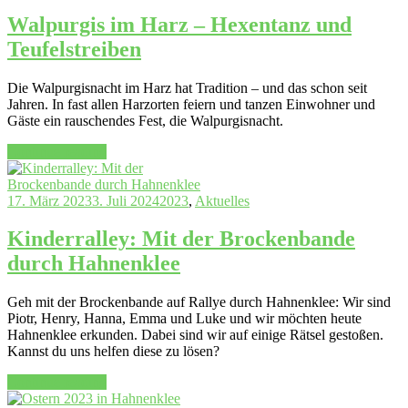
freuen
uns
Walpurgis im Harz – Hexentanz und
auf
Teufelstreiben
Sie“
Die Walpurgisnacht im Harz hat Tradition – und das schon seit
Jahren. In fast allen Harzorten feiern und tanzen Einwohner und
Gäste ein rauschendes Fest, die Walpurgisnacht.
„Walpurgis
Continue reading
im
Harz
–
17. März 2023
3. Juli 2024
2023
,
Aktuelles
Hexentanz
und
Kinderralley: Mit der Brockenbande
Teufelstreiben“
durch Hahnenklee
Geh mit der Brockenbande auf Rallye durch Hahnenklee: Wir sind
Piotr, Henry, Hanna, Emma und Luke und wir möchten heute
Hahnenklee erkunden. Dabei sind wir auf einige Rätsel gestoßen.
Kannst du uns helfen diese zu lösen?
„Kinderralley:
Continue reading
Mit