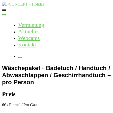
Skip
to
J-CONCEPT – Holiday
Ferienvermietung Harz – Mallorca
content
Vermietung
Aktuelles
Webcams
Kontakt
More
Wäschepaket · Badetuch / Handtuch /
Abwaschlappen / Geschirrhandtuch –
pro Person
Preis
6
€
/ Einmal / Pro Gast