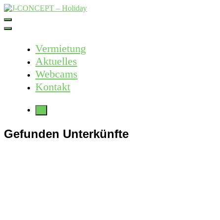
Skip
to
J-CONCEPT – Holiday
Ferienvermietung Harz – Mallorca
content
Vermietung
Aktuelles
Webcams
Kontakt
More
Gefunden Unterkünfte