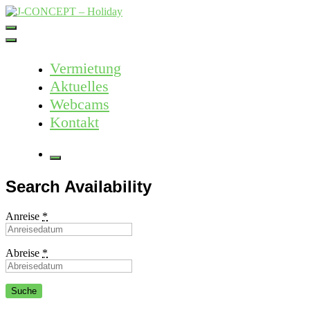
Skip
to
J-CONCEPT – Holiday
Ferienvermietung Harz – Mallorca
content
Vermietung
Aktuelles
Webcams
Kontakt
More
Search Availability
Anreise
*
Abreise
*