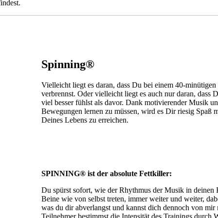
indest.
Spinning®
Vielleicht liegt es daran, dass Du bei einem 40-minütige
verbrennst. Oder vielleicht liegt es auch nur daran, das
viel besser fühlst als davor. Dank motivierender Musik u
Bewegungen lernen zu müssen, wird es Dir riesig Spaß m
Deines Lebens zu erreichen.
SPINNING® ist der absolute Fettkiller:
Du spürst sofort, wie der Rhythmus der Musik in deinen 
Beine wie von selbst treten, immer weiter und weiter, dab
was du dir abverlangst und kannst dich dennoch von mir m
Teilnehmer bestimmst die Intensität des Trainings durch