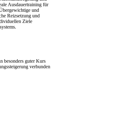
ale Ausdauertraining für
. Übergewichtige und
sche Reizsetzung und
dividuellen Ziele
fsystems.
in besonders guter Kurs
ungssteigerung verbunden