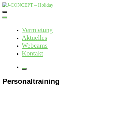
Skip
to
J-CONCEPT – Holiday
Ferienvermietung Harz – Mallorca
content
Vermietung
Aktuelles
Webcams
Kontakt
More
Personaltraining