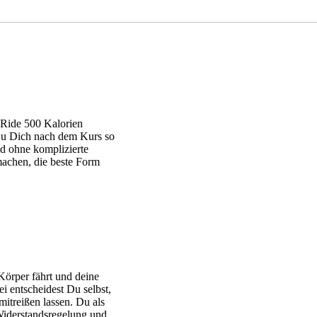
n Ride 500 Kalorien
s Du Dich nach dem Kurs so
nd ohne komplizierte
achen, die beste Form
Körper fährt und deine
ei entscheidest Du selbst,
itreißen lassen. Du als
 Widerstandsregelung und