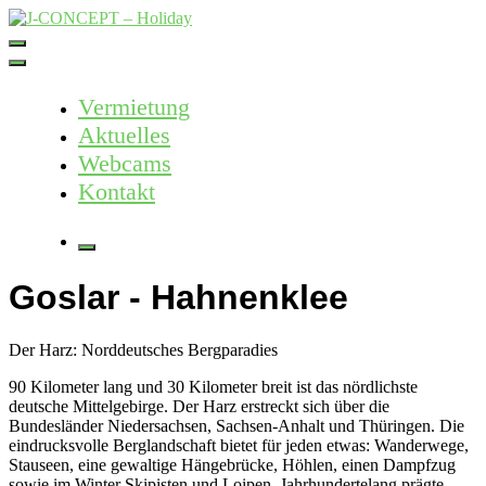
Skip
to
J-CONCEPT – Holiday
Ferienvermietung Harz – Mallorca
content
Vermietung
Aktuelles
Webcams
Kontakt
More
Goslar - Hahnenklee
Der Harz: Norddeutsches Bergparadies
90 Kilometer lang und 30 Kilometer breit ist das nördlichste
deutsche Mittelgebirge. Der Harz erstreckt sich über die
Bundesländer Niedersachsen, Sachsen-Anhalt und Thüringen. Die
eindrucksvolle Berglandschaft bietet für jeden etwas: Wanderwege,
Stauseen, eine gewaltige Hängebrücke, Höhlen, einen Dampfzug
sowie im Winter Skipisten und Loipen. Jahrhundertelang prägte