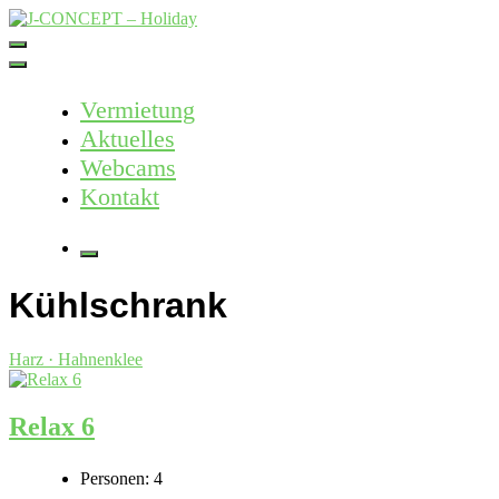
Skip
to
J-CONCEPT – Holiday
Ferienvermietung Harz – Mallorca
content
Vermietung
Aktuelles
Webcams
Kontakt
More
Kühlschrank
Harz · Hahnenklee
Relax 6
Personen:
4