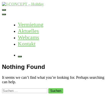
Skip
to
J-CONCEPT – Holiday
Ferienvermietung Harz – Mallorca
content
Vermietung
Aktuelles
Webcams
Kontakt
More
Nothing Found
It seems we can’t find what you’re looking for. Perhaps searching
can help.
Suche
nach: